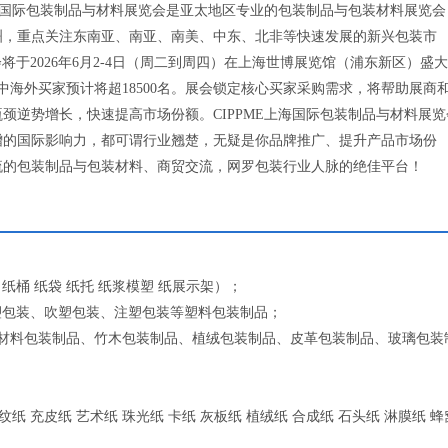
上海国际包装制品与材料展览会是亚太地区专业的包装制品与包装材料展览会
洲，重点关注东南亚、南亚、南美、中东、北非等快速发展的新兴包装市
览会将于2026年6月2-4日（周二到周四）在上海世博展览馆（浦东新区）盛
其中海外买家预计将超18500名。展会锁定核心买家采购需求，将帮助展商
颈逆势增长，快速提高市场份额。CIPPME上海国际包装制品与材料展览
增的国际影响力，都可谓行业翘楚，无疑是你品牌推广、提升产品市场份
流的包装制品与包装材料、商贸交流，网罗包装行业人脉的绝佳平台！
 纸桶 纸袋 纸托 纸浆模塑 纸展示架）；
类吸塑包装、吹塑包装、注塑包装等塑料包装制品；
合材料包装制品、竹木包装制品、植绒包装制品、皮革包装制品、玻璃包装
纹纸 充皮纸 艺术纸 珠光纸 卡纸 灰板纸 植绒纸 合成纸 石头纸 淋膜纸 蜂