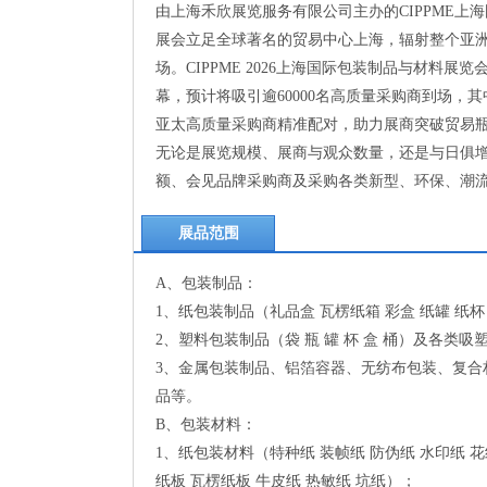
由上海禾欣展览服务有限公司主办的CIPPME
展会立足全球著名的贸易中心上海，辐射整个亚
场。CIPPME 2026上海国际包装制品与材料展
幕，预计将吸引逾60000名高质量采购商到场，
亚太高质量采购商精准配对，助力展商突破贸易瓶
无论是展览规模、展商与观众数量，还是与日俱
额、会见品牌采购商及采购各类新型、环保、潮
展品范围
A、包装制品：
1、纸包装制品（礼品盒 瓦楞纸箱 彩盒 纸罐 纸杯
2、塑料包装制品（袋 瓶 罐 杯 盒 桶）及各
3、金属包装制品、铝箔容器、无纺布包装、复
品等。
B、包装材料：
1、纸包装材料（特种纸 装帧纸 防伪纸 水印纸 花
纸板 瓦楞纸板 牛皮纸 热敏纸 坑纸）；