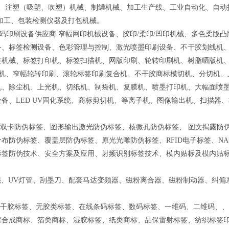
械、注塑（吸塑、吹塑）机械、制罐机械、加工生产线、工业自动化、自动
道加工、包装检测仪器及打包机械。
/数码印刷设备供应商:窄幅网印机械设备、胶印/柔印/凹印机械、多色柔版凸
备、标签检测设备、色彩管理与控制、激光喷墨印刷设备、不干胶划线机
签机械、标签打印机、标签扫描机、网版印刷、轮转印刷机、树脂晒版机
印刷机、窄幅轮转印刷、滚轮标签印刷复合机、不干胶商标模切机、分切机、
机、除尘机、上光机、切纸机、制袋机、复膜机、喷墨打印机、大幅面喷
备、LED UV固化系统、商标剪切机、等离子机、图像输出机、扫描器、
、双卡防伪标签、图形输出激光防伪标签、核微孔防伪标签、 图文揭露防
布防伪标签、覆盖层防伪标签、原光光雕防伪标签、RFID电子标签、NA
标签防伪技术、安全方案及应用、射频识别标签技术、模内贴标及模内贴
辊、UV灯管、刮墨刀、配套马达变频器、磁粉离合器、磁粉制动器、纠偏
、不干胶标签、无胶类标签、在线条码标签、数码标签、一维码、二维码、
保合成商标、箔类商标、湿胶标签、纸类商标、品保雷射标签、纺织标签