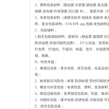
2、塑料包装材料（预涂膜 共挤膜 镀铝膜 复合膜 
伸膜 涂布膜 纤维薄膜 封口膜 等）、塑胶片材（PV
3、布类包装材料（淋膜无纺布 植绒布 装帧布
料、复合包装材料、EVA EPE epp 泡棉 发泡
C、包装辅料：
1.相关包装辅助材料：胶粘剂（糊盒胶 腹膜胶 封
防伪油墨 其他功能性油墨）、UV上光油、色母
打包带、打包扣、干燥剂、杯盖、垫片、封箱胶
链、栈板。
D、特色专题：
1、奢侈品包装：香水包装、珠宝包装、化妆品
装；
2、标签标识与防伪：标签 防伪标签 防伪印刷技术 
3、餐饮与外卖包装：各类纸质、塑料、发泡材料
4、物流运输包装：各类物流包装箱、托盘、集装
5、功能性包装：缓冲包装 防锈包装 冷链包装 可
E、相关包装设备：