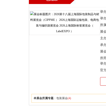
举办时
举
所
展
主
承
展会
所
举
官
本展会所属专题
：
包装展会
(4)