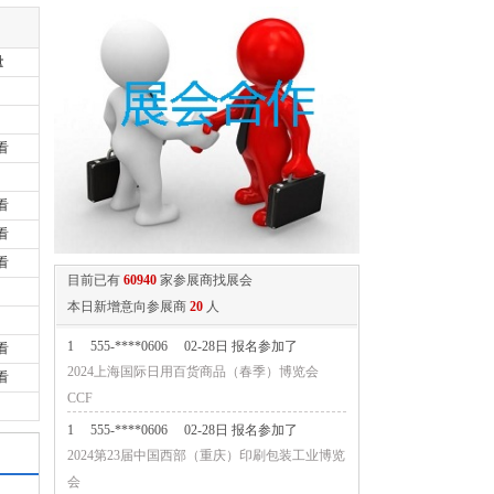
量
看
看
看
看
目前已有
60940
家参展商找展会
本日新增意向参展商
20
人
1
555-****0606
02-28日 报名参加了
看
2024上海国际日用百货商品（春季）博览会
看
CCF
1
555-****0606
02-28日 报名参加了
2024第23届中国西部（重庆）印刷包装工业博览
会