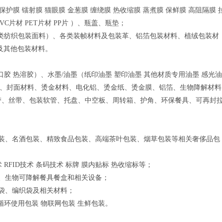
保护膜 镭射膜 猫眼膜 金葱膜 缠绕膜 热收缩膜 蒸煮膜 保鲜膜 高阻隔膜 
C片材 PET片材 PP片 ）、瓶盖、瓶垫；
 各类纺织包装面料）、各类装帧材料及包装革、铝箔包装材料、植绒包装材
材料及其他包装材料。
口胶 热溶胶）、水墨/油墨（纸印油墨 塑印油墨 其他材质专用油墨 感光
粒、封面材料、烫金材料、电化铝、烫金纸、烫金膜、铝箔、生物降解材料
带、丝带、包装软管、托盘、中空板、周转箱、护角、环保餐具、可再封
包装、名酒包装、精致食品包装、高端茶叶包装、烟草包装等相关奢侈品包
RFID技术 条码技术 标牌 膜内贴标 热收缩标等；
、生物可降解餐具餐盒和相关设备；
袋、编织袋及相关材料；
循环使用包装 物联网包装 生鲜包装。