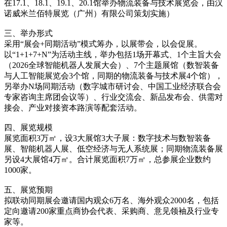
在17.1、18.1、19.1、20.1馆举办物流装备与技术展览会，由汉
诺威米兰佰特展览（广州）有限公司策划实施）
三、举办形式
采用“展会+同期活动”模式筹办，以展带会，以会促展。
以“1+1+7+N”为活动主线，举办包括1场开幕式、1个主旨大会
（2026全球智能机器人发展大会）、7个主题展馆（数智装备
与人工智能展览会3个馆，同期的物流装备与技术展4个馆），
另举办N场同期活动（数字城市研讨会、中国工业经济联合会
专家咨询主席团会议等）、行业交流会、新品发布会、供需对
接会、产业对接资本路演等配套活动。
四、展览规模
展览面积3万㎡，设3大展馆3大子展：数字技术与数智装备
展、智能机器人展、低空经济与无人系统展；同期物流装备展
另设4大展馆4万㎡。合计展览面积7万㎡，总参展企业数约
1000家。
五、展览预期
拟联动同期展会邀请国内观众6万名、海外观众2000名，包括
定向邀请200家重点商协会代表、采购商、意见领袖及行业专
家等。