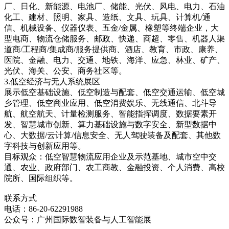
厂、日化、新能源、电池厂、储能、光伏、风电、电力、石油
化工、建材、照明、家具、造纸、文具、玩具、计算机/通
信、机械设备、仪器仪表、五金/金属、橡塑等终端企业，大
型电商、物流仓储服务、邮政、快递、商超、零售、机器人渠
道商/工程商/集成商/服务提供商、酒店、教育、市政、康养、
医院、金融、电力、交通、地铁、海洋、应急、林业、矿产、
光伏、海关、公安、商务社区等。
3.低空经济与无人系统展区
展示低空基础设施、低空制造与配套、低空交通运输、低空城
乡管理、低空商业应用、低空消费娱乐、无线通信、北斗导
航、航空航天、计量检测服务、智能指挥调度、数据要素开
发、智慧城市创新、算力基础设施与数字安全、新型数据中
心、大数据/云计算/信息安全、无人驾驶装备及配套、其他数
字科技与创新应用等。
目标观众：低空智慧物流应用企业及示范基地、城市空中交
通、农业、政府部门、农工商教、金融投资、个人消费、高校
院所、国际组织等。
联系方式
电话：86-20-62291988
公众号：广州国际数智装备与人工智能展